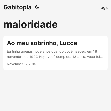
Gabitopia
Tags
maioridade
Ao meu sobrinho, Lucca
Eu tinha apenas nove anos quando você nasceu, em 18
novembro de 1997. Hoje você completa 18 anos. Você foi
recebido, desde a barriga de sua mãe, com amor e
November 17, 2015
felicidade. É uma honra enorme ter você completando
nossa família. Começo agradecendo sua presença em
nossas vidas: gratidão! Lá em 97, você foi nos visitar no Rio
de Janeiro com seus pais, com apenas algumas semanas
de vida, talvez, não me lembro direito....