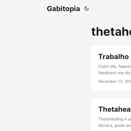
Gabitopia
thetah
Trabalho 
Outro dia, falan
feedback me diz
vez que eu passa
December 13, 20
crenças negativa
refletir e dividi
Thetaheal
Thetahealing é u
técnica, pode-se