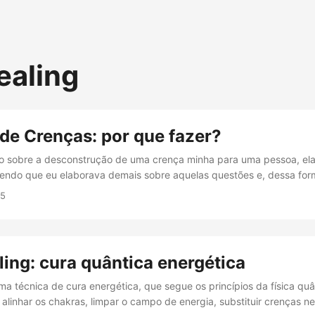
ealing
de Crenças: por que fazer?
do sobre a desconstrução de uma crença minha para uma pessoa, el
endo que eu elaborava demais sobre aquelas questões e, dessa for
sse por aquela situação, iria já começar a me sentir mal, porque eu 
15
s ao pensar sobre aquilo. Para essa pessoa, eu estava “pensando ne
r com ela sobre algo que me era desconfortável. ...
ing: cura quântica energética
ma técnica de cura energética, que segue os princípios da física qu
 alinhar os chakras, limpar o campo de energia, substituir crenças n