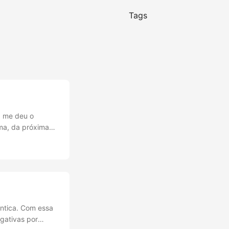
Tags
a me deu o
ma, da próxima
estaria criando
gativo” por
ântica. Com essa
egativas por