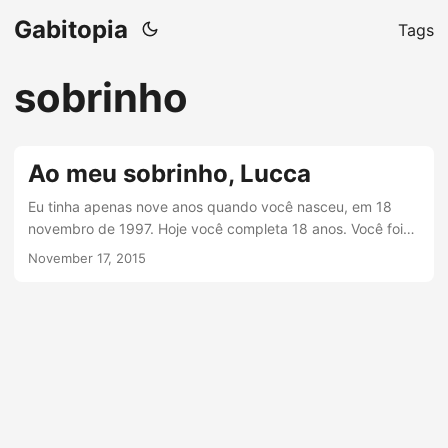
Gabitopia
Tags
sobrinho
Ao meu sobrinho, Lucca
Eu tinha apenas nove anos quando você nasceu, em 18
novembro de 1997. Hoje você completa 18 anos. Você foi
recebido, desde a barriga de sua mãe, com amor e
November 17, 2015
felicidade. É uma honra enorme ter você completando
nossa família. Começo agradecendo sua presença em
nossas vidas: gratidão! Lá em 97, você foi nos visitar no Rio
de Janeiro com seus pais, com apenas algumas semanas
de vida, talvez, não me lembro direito....