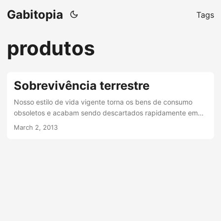
Gabitopia
Tags
produtos
Sobrevivência terrestre
Nosso estilo de vida vigente torna os bens de consumo
obsoletos e acabam sendo descartados rapidamente em
locais inapropriados e sem tratamento adequado. Para a
March 2, 2013
fabricação de novos produtos, mais gases tóxicos e lixo
são produzidos e liberados no planeta, armazenando-se na
atmosfera, superfície, plantas e águas. A poluição gerada
por eles é responsável por fenômenos como o efeito estufa
e o buraco na camada de ozônio, aumentando o calor da
superfície, causando, por exemplo, a mudança climática,
doenças e até mesmo a morte....