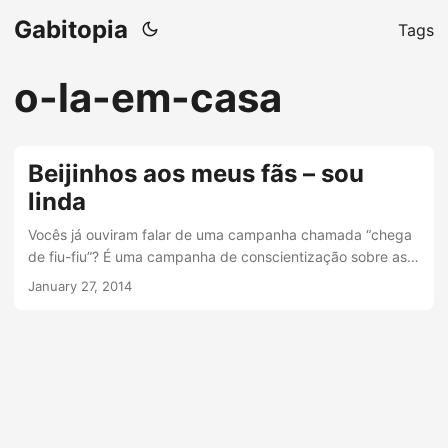
Gabitopia
Tags
o-la-em-casa
Beijinhos aos meus fãs – sou
linda
Vocês já ouviram falar de uma campanha chamada “chega
de fiu-fiu”? É uma campanha de conscientização sobre as
cantadas que nós, mulheres, ouvimos O TEMPO TODO na
January 27, 2014
rua. Pode ser um fiu-fiu, um “ô lá em casa”, um “noooossa”,
um “que gostosa” ou apenas um olhar fixo em nossos
peitos, bundas e coxas. Super apoio essa ideia, e luto para
que os homens sejam mais conscientes sobre esse
problema que atinge muitas mulheres - das mais lindas e
saradas até as menos vaidosas....