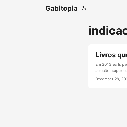
Gabitopia
indica
Livros qu
Em 2013 eu li, p
seleção, super ec
indicação de um
December 28, 20
terminei. Este l
esoterismo e busc