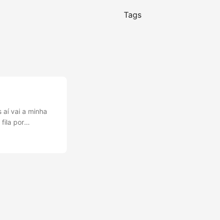
Tags
 aí vai a minha
fila por
mente comecei e
ê gosta de