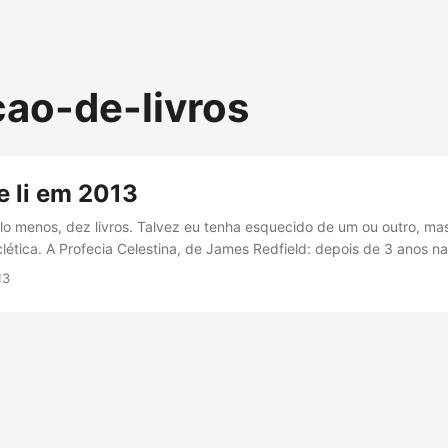
cao-de-livros
e li em 2013
elo menos, dez livros. Talvez eu tenha esquecido de um ou outro, mas
lética. A Profecia Celestina, de James Redfield: depois de 3 anos na 
 conhecido e começando 3 ou 4 vezes, em espanhol e em PDF, final
13
ivro mudou minha vida, abriu minha cabeça em diversas áreas. Se voc
a sua evolução espiritual, é muito indicado....