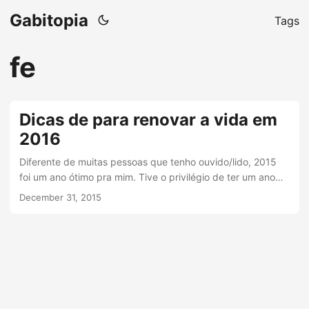
Gabitopia
Tags
fe
Dicas de para renovar a vida em
2016
Diferente de muitas pessoas que tenho ouvido/lido, 2015
foi um ano ótimo pra mim. Tive o privilégio de ter um ano
leve, cheio de aprendizados e em paz. Para quem esteve
December 31, 2015
em situações e cenários diferentes do meu, minha
mensagem é: Amanhã vai ser melhor! Não digo isso
porque eu prevejo algo ou porque os astros e deuses
apontam para isso, mas porque é a única coisa que
funciona para mim: pensar positivo....