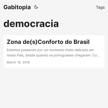
Gabitopia
Tags
democracia
Zona de(s)Conforto do Brasil
Estamos passando por um momento muito delicado em
nosso País, desde quando os portugueses chegaram. Com
as tecnologias e consciência da sociedade brasileira, no
March 19, 2016
entanto, é importante estarmos atentos para fazer as
coisas no paradigma do amor. E isso está longe de ser um
papo apenas filosófico, pode ser bem prático. ...